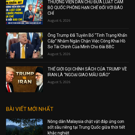
THƯỢNG VIỆN DÂN CHỦ ĐƯA LUẬT CẤM
BỘ QUỐC PHÒNG HẠN CHẾ ĐỐI VỚI BÁO
CHÍ
August 6, 2026
Ông Trump Đã Tuyên Bố “Tình Trạng Khẩn
Cấp” Nhằm Ngăn Chặn Việc Công Khai Hồ
Sơ Tài Chính Của Mình Cho Đài BBC
August 5, 2026
THẾ GIỚI GỌI CHÍNH SÁCH CỦA TRUMP VỀ
IRAN LÀ “NGOẠI GIAO MẪU GIÁO”
August 5, 2026
BÀI VIẾT MỚI NHẤT
Nông dân Malaysia chật vật đáp ứng cơn
sốt sầu riêng tại Trung Quốc giữa thời tiết
khắc nghiệt