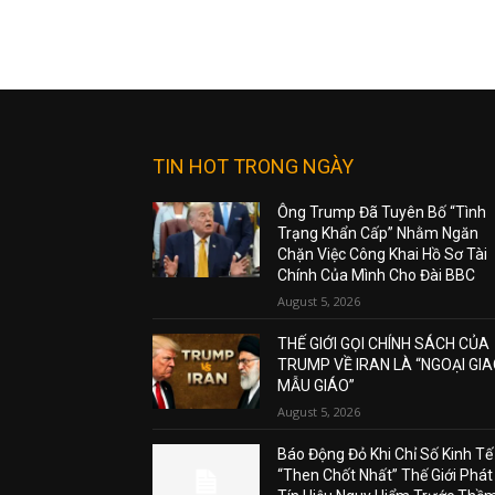
TIN HOT TRONG NGÀY
Ông Trump Đã Tuyên Bố “Tình
Trạng Khẩn Cấp” Nhằm Ngăn
Chặn Việc Công Khai Hồ Sơ Tài
Chính Của Mình Cho Đài BBC
August 5, 2026
THẾ GIỚI GỌI CHÍNH SÁCH CỦA
TRUMP VỀ IRAN LÀ “NGOẠI GI
MẪU GIÁO”
August 5, 2026
Báo Động Đỏ Khi Chỉ Số Kinh Tế
“Then Chốt Nhất” Thế Giới Phát