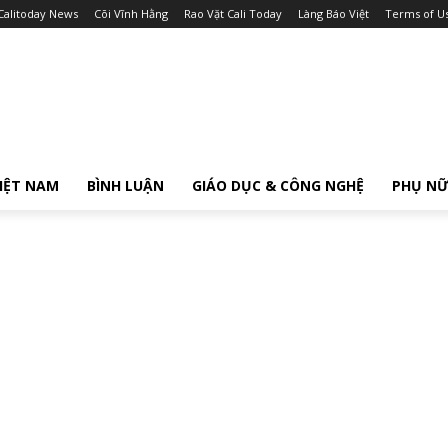
Calitoday News
Cõi Vĩnh Hằng
Rao Vặt Cali Today
Làng Báo Việt
Terms of U
IỆT NAM
BÌNH LUẬN
GIÁO DỤC & CÔNG NGHỆ
PHỤ N