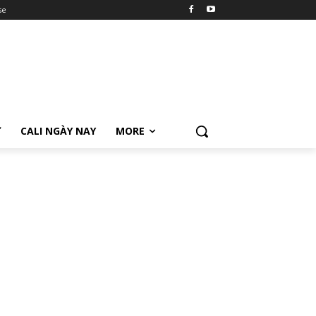
se
Ữ
CALI NGÀY NAY
MORE