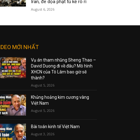
Iran, đe dọa phạt tù kẻ rò rỉ
August 6, 2026
IDEO MỚI NHẤT
Vụ án tham nhũng Sheng Thao –
David Duong đi về đâu? Mô hình
XHCN của Tô Lâm bao giờ sẽ
thành?
August 5, 2026
Khủng hoảng kim cương vàng
Việt Nam
August 5, 2026
Bài toán kinh tế Việt Nam
August 3, 2026