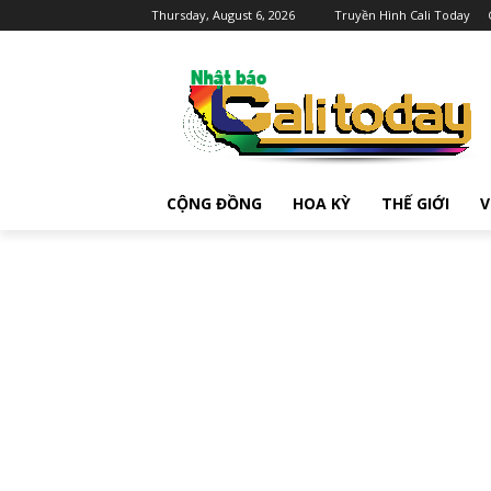
Thursday, August 6, 2026
Truyền Hình Cali Today
CỘNG ĐỒNG
HOA KỲ
THẾ GIỚI
V