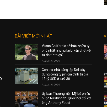
BÀI VIẾT MỚI NHẤT
V
Vì sao California sở hữu nhiều tỷ
phú nhất nhưng lại bị xếp chót về
tự do từ thiện?
August 6, 2026
Con trai nhà sáng lập Dell xây
dựng công ty pin gia đình trị giá
AO
13 tỷ USD ở tuổi 30
August 6, 2026
Ủy ban Thượng viện Mỹ bỏ phiếu
buộc tội khinh thị Quốc hội đối với
ông Anthony Fauci