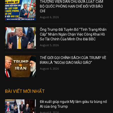
THƯỢNG VIỆN DÂN CHỦ ĐƯA LUẬT CẤM
BỘ QUỐC PHÒNG HẠN CHẾ ĐỐI VỚI BÁO
CHÍ
August 6, 2026
Ông Trump Đã Tuyên Bố “Tình Trạng Khẩn
Cấp” Nhằm Ngăn Chặn Việc Công Khai Hồ
Sơ Tài Chính Của Mình Cho Đài BBC
August 5, 2026
THẾ GIỚI GỌI CHÍNH SÁCH CỦA TRUMP VỀ
IRAN LÀ “NGOẠI GIAO MẪU GIÁO”
August 5, 2026
BÀI VIẾT MỚI NHẤT
Đề xuất giúp người Mỹ làm giàu từ bùng nổ
AI của ông Trump
August 8, 2026