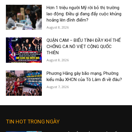
Hơn 1 triệu người Mỹ rời bỏ thị trường
lao động: Điều gì đang đẩy cuộc khủng
hoảng lên đỉnh điểm?
August 8, 2026
QUẬN CAM – BIỂU TÌNH ĐẦY KHÍ THẾ
CHỐNG CA NÔ VIỆT CỘNG QUỐC
THIÊN
August 8, 2026
Phương Hằng gây bão mạng, Phường
kiểu mẫu XHCN của Tô Lâm đi về đâu?
August 7, 2026
TIN HOT TRONG NGÀY