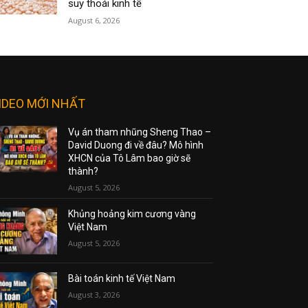
suy thoái kinh tế
August 6, 2026
IDEO MỚI NHẤT
Vụ án tham nhũng Sheng Thao –
David Duong đi về đâu? Mô hình
XHCN của Tô Lâm bao giờ sẽ
thành?
August 5, 2026
Khủng hoảng kim cương vàng
Việt Nam
August 5, 2026
Bài toán kinh tế Việt Nam
August 3, 2026