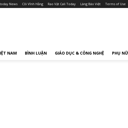
itoday News
Cõi Vĩnh Hằng
Rao Vặt Cali Today
Làng Báo Việt
Terms of Use
IỆT NAM
BÌNH LUẬN
GIÁO DỤC & CÔNG NGHỆ
PHỤ N