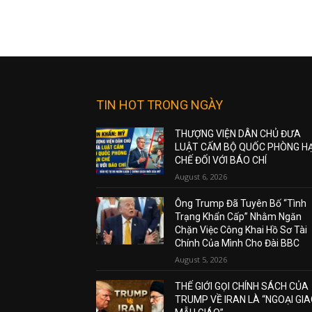
TIN HOT TRONG NGÀY
THƯỢNG VIỆN DÂN CHỦ ĐƯA
LUẬT CẤM BỘ QUỐC PHÒNG H
CHẾ ĐỐI VỚI BÁO CHÍ
August 6, 2026
Ông Trump Đã Tuyên Bố “Tình
Trạng Khẩn Cấp” Nhằm Ngăn
Chặn Việc Công Khai Hồ Sơ Tài
Chính Của Mình Cho Đài BBC
August 5, 2026
THẾ GIỚI GỌI CHÍNH SÁCH CỦA
TRUMP VỀ IRAN LÀ “NGOẠI GI