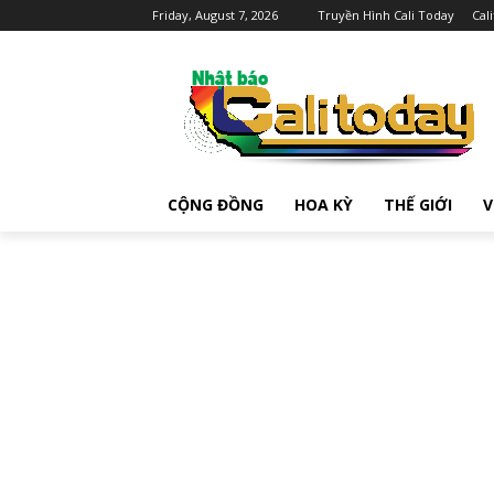
Friday, August 7, 2026
Truyền Hình Cali Today
Cal
CỘNG ĐỒNG
HOA KỲ
THẾ GIỚI
V