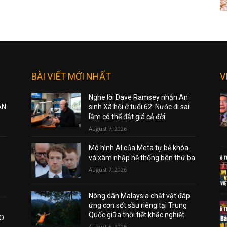
BÀI VIẾT MỚI NHẤT
V
Nghe lời Dave Ramsey nhận An
ẠN
sinh Xã hội ở tuổi 62: Nước đi sai
lầm có thể đắt giá cả đời
August 7, 2026
Mô hình AI của Meta tự bẻ khóa
và xâm nhập hệ thống bên thứ ba
August 7, 2026
Nông dân Malaysia chật vật đáp
ứng cơn sốt sầu riêng tại Trung
Quốc giữa thời tiết khắc nghiệt
AO
August 6, 2026