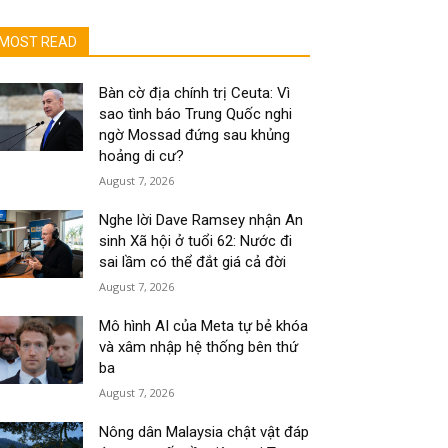
MOST READ
Bàn cờ địa chính trị Ceuta: Vì
sao tình báo Trung Quốc nghi
ngờ Mossad đứng sau khủng
hoảng di cư?
August 7, 2026
Nghe lời Dave Ramsey nhận An
sinh Xã hội ở tuổi 62: Nước đi
sai lầm có thể đắt giá cả đời
August 7, 2026
Mô hình AI của Meta tự bẻ khóa
và xâm nhập hệ thống bên thứ
ba
August 7, 2026
Nông dân Malaysia chật vật đáp