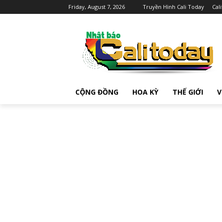
Friday, August 7, 2026
Truyền Hình Cali Today
Cal
CỘNG ĐỒNG
HOA KỲ
THẾ GIỚI
V