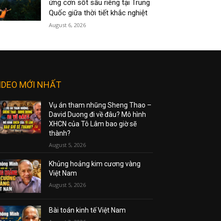
ứng cơn sốt sầu riêng tại Trung
Quốc giữa thời tiết khắc nghiệt
August 6, 2026
IDEO MỚI NHẤT
Vụ án tham nhũng Sheng Thao –
David Duong đi về đâu? Mô hình
XHCN của Tô Lâm bao giờ sẽ
thành?
August 5, 2026
Khủng hoảng kim cương vàng
Việt Nam
August 5, 2026
Bài toán kinh tế Việt Nam