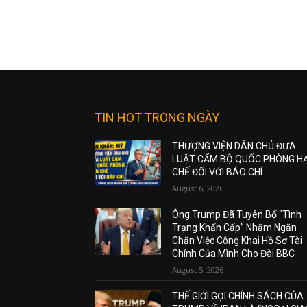
TIN HOT TRONG NGÀY
THƯỢNG VIỆN DÂN CHỦ ĐƯA
LUẬT CẤM BỘ QUỐC PHÒNG H
CHẾ ĐỐI VỚI BÁO CHÍ
August 6, 2026
Ông Trump Đã Tuyên Bố “Tình
Trạng Khẩn Cấp” Nhằm Ngăn
Chặn Việc Công Khai Hồ Sơ Tài
Chính Của Mình Cho Đài BBC
August 5, 2026
THẾ GIỚI GỌI CHÍNH SÁCH CỦA