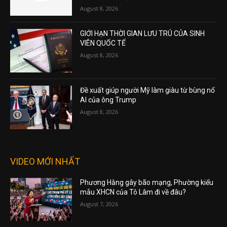
August 8, 2026
GIỚI HẠN THỜI GIAN LƯU TRÚ CỦA SINH
VIÊN QUỐC TẾ
August 8, 2026
Đề xuất giúp người Mỹ làm giàu từ bùng nổ
AI của ông Trump
August 8, 2026
VIDEO MỚI NHẤT
Phương Hằng gây bão mạng, Phường kiểu
mẫu XHCN của Tô Lâm đi về đâu?
August 7, 2026