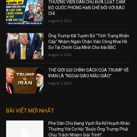
THƯỢNG VIỆN DÂN CHỦ ĐƯA LUẬT CẤM
BỘ QUỐC PHÒNG HẠN CHẾ ĐỐI VỚI BÁO
CHÍ
August 6, 2026
Ông Trump Đã Tuyên Bố “Tình Trạng Khẩn
Cấp” Nhằm Ngăn Chặn Việc Công Khai Hồ
Sơ Tài Chính Của Mình Cho Đài BBC
August 5, 2026
THẾ GIỚI GỌI CHÍNH SÁCH CỦA TRUMP VỀ
IRAN LÀ “NGOẠI GIAO MẪU GIÁO”
August 5, 2026
BÀI VIẾT MỚI NHẤT
Phe Dân Chủ Đang Vạch Ra Kế Hoạch Khác
Thường Với Cơ Hội “Buộc Ông Trump Phải
Chịu Trách Nhiệm Giải Trình”.