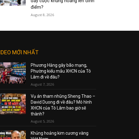
đẩy cuộc khủng hoảng lên đỉnh
điểm?
August 8, 2026
IDEO MỚI NHẤT
Phương Hằng gây bão mạng,
Phường kiểu mẫu XHCN của Tô
Lâm đi về đâu?
August 7, 2026
Vụ án tham nhũng Sheng Thao –
David Duong đi về đâu? Mô hình
XHCN của Tô Lâm bao giờ sẽ
thành?
August 5, 2026
Khủng hoảng kim cương vàng