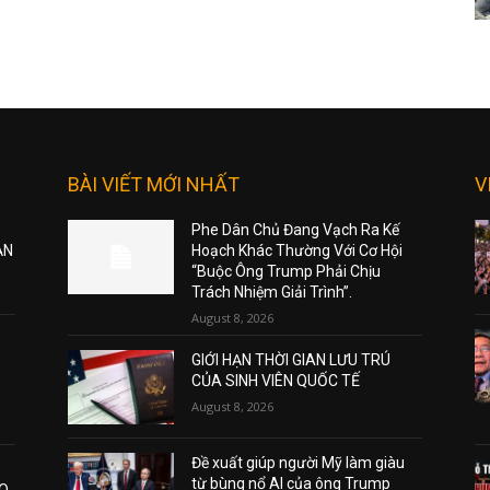
BÀI VIẾT MỚI NHẤT
V
Phe Dân Chủ Đang Vạch Ra Kế
ẠN
Hoạch Khác Thường Với Cơ Hội
“Buộc Ông Trump Phải Chịu
Trách Nhiệm Giải Trình”.
August 8, 2026
GIỚI HẠN THỜI GIAN LƯU TRÚ
CỦA SINH VIÊN QUỐC TẾ
August 8, 2026
Đề xuất giúp người Mỹ làm giàu
từ bùng nổ AI của ông Trump