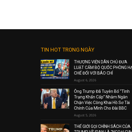
TIN HOT TRONG NGÀY
THƯỢNG VIỆN DÂN CHỦ ĐƯA
LUẬT CẤM BỘ QUỐC PHÒNG H
CHẾ ĐỐI VỚI BÁO CHÍ
August 6, 2026
Ông Trump Đã Tuyên Bố “Tình
Trạng Khẩn Cấp” Nhằm Ngăn
Chặn Việc Công Khai Hồ Sơ Tài
Chính Của Mình Cho Đài BBC
August 5, 2026
THẾ GIỚI GỌI CHÍNH SÁCH CỦA