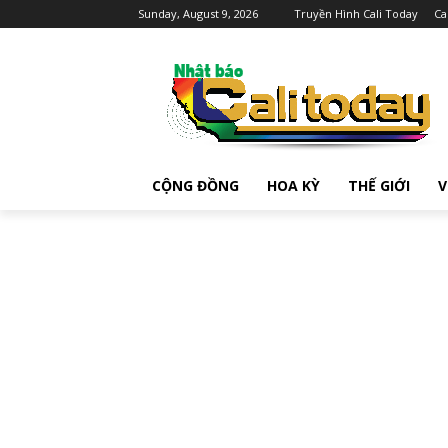
Sunday, August 9, 2026
Truyền Hình Cali Today
Ca
CỘNG ĐỒNG
HOA KỲ
THẾ GIỚI
V