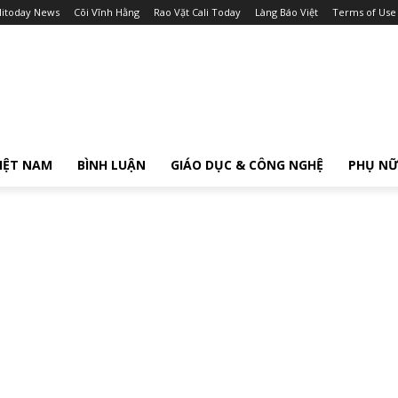
litoday News
Cõi Vĩnh Hằng
Rao Vặt Cali Today
Làng Báo Việt
Terms of Use
IỆT NAM
BÌNH LUẬN
GIÁO DỤC & CÔNG NGHỆ
PHỤ N