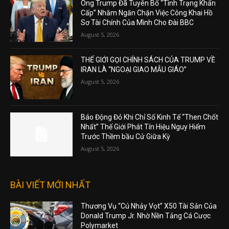
Ông Trump Đã Tuyên Bố “Tình Trạng Khẩn
Cấp” Nhằm Ngăn Chặn Việc Công Khai Hồ
Sơ Tài Chính Của Mình Cho Đài BBC
August 5, 2026
THẾ GIỚI GỌI CHÍNH SÁCH CỦA TRUMP VỀ
IRAN LÀ “NGOẠI GIAO MẪU GIÁO”
August 5, 2026
Báo Động Đỏ Khi Chỉ Số Kinh Tế “Then Chốt
Nhất” Thế Giới Phát Tín Hiệu Nguy Hiểm
Trước Thềm bầu Cử Giữa Kỳ
August 5, 2026
BÀI VIẾT MỚI NHẤT
Thương Vụ “Cú Nhảy Vọt” X50 Tài Sản Của
Donald Trump Jr. Nhờ Nền Tảng Cá Cược
Polymarket