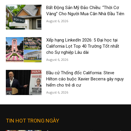
Bất Động Sản Mỹ Đảo Chiều: “Thời Cơ
Vàng” Cho Người Mua Căn Nhà Đầu Tiên
August 6, 2026
Xếp hạng LinkedIn 2026: 5 Đại học tại
California Lọt Top 40 Trường Tốt nhất
cho Sự nghiệp Lâu dài
August 6, 2026
Bầu cử Thống đốc California: Steve
Hilton cáo buộc Xavier Becerra gây nguy
hiểm cho trẻ di cư
August 6, 2026
TIN HOT TRONG NGÀY