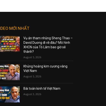
IDEO MỚI NHẤT
Vụ án tham nhũng Sheng Thao –
David Duong đi về đâu? Mô hình
XHCN của Tô Lâm bao giờ sẽ
thành?
August 5, 2026
Khủng hoảng kim cương vàng
Việt Nam
August 5, 2026
Bài toán kinh tế Việt Nam
August 3, 2026