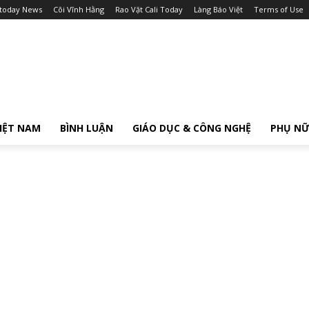
itoday News
Cõi Vĩnh Hằng
Rao Vặt Cali Today
Làng Báo Việt
Terms of Use
IỆT NAM
BÌNH LUẬN
GIÁO DỤC & CÔNG NGHỆ
PHỤ N