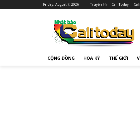
Friday, August 7, 2026
Truyền Hình Cali Today
Cal
CỘNG ĐỒNG
HOA KỲ
THẾ GIỚI
V