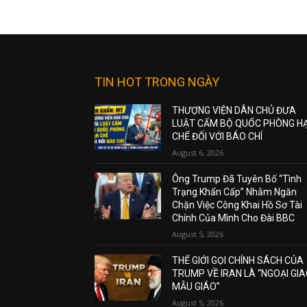
TIN HOT TRONG NGÀY
THƯỢNG VIỆN DÂN CHỦ ĐƯA
LUẬT CẤM BỘ QUỐC PHÒNG H
CHẾ ĐỐI VỚI BÁO CHÍ
August 6, 2026
Ông Trump Đã Tuyên Bố “Tình
Trạng Khẩn Cấp” Nhằm Ngăn
Chặn Việc Công Khai Hồ Sơ Tài
Chính Của Mình Cho Đài BBC
August 5, 2026
THẾ GIỚI GỌI CHÍNH SÁCH CỦA
TRUMP VỀ IRAN LÀ “NGOẠI GI
MẪU GIÁO”
August 5, 2026