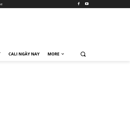
se
Ữ
CALI NGÀY NAY
MORE