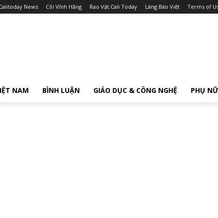
Calitoday News
Cõi Vĩnh Hằng
Rao Vặt Cali Today
Làng Báo Việt
Terms of U
IỆT NAM
BÌNH LUẬN
GIÁO DỤC & CÔNG NGHỆ
PHỤ N