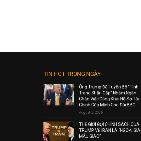
TIN HOT TRONG NGÀY
Ông Trump Đã Tuyên Bố “Tình
Trạng Khẩn Cấp” Nhằm Ngăn
Chặn Việc Công Khai Hồ Sơ Tài
Chính Của Mình Cho Đài BBC
August 5, 2026
THẾ GIỚI GỌI CHÍNH SÁCH CỦA
TRUMP VỀ IRAN LÀ “NGOẠI GI
MẪU GIÁO”