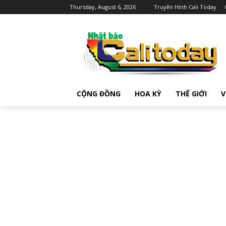
Thursday, August 6, 2026
Truyền Hình Cali Today
CỘNG ĐỒNG
HOA KỲ
THẾ GIỚI
V