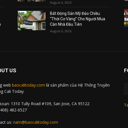
August 6, 2026
Bất Động Sản Mỹ Đảo Chiều:
“Thời Cơ Vàng” Cho Người Mua
m
Căn Nhà Đầu Tiên
August 6, 2026
OUT US
F
ng web
baocalitoday.com
là sản phẩm của Hệ Thống Truyền
g Cali Today
soạn: 1310 Tully Road #109, San Jose, CA 95122
Te
 (408) 482-6527
act us:
nam@baocalitoday.com