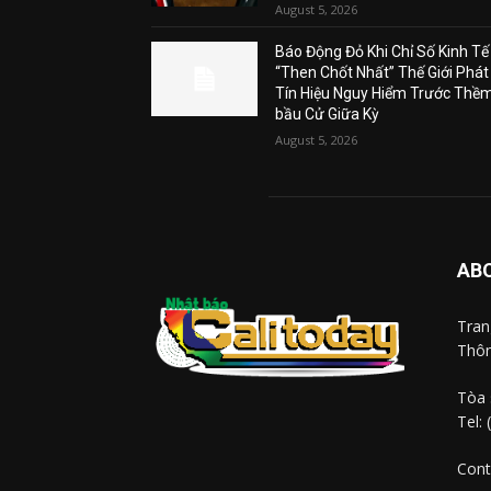
August 5, 2026
Báo Động Đỏ Khi Chỉ Số Kinh Tế
“Then Chốt Nhất” Thế Giới Phát
Tín Hiệu Nguy Hiểm Trước Thề
bầu Cử Giữa Kỳ
August 5, 2026
AB
Tra
Thôn
Tòa 
Tel:
Cont