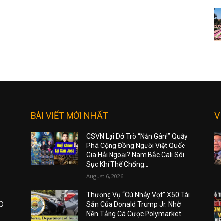
BÀI VIẾT MỚI NHẤT
V
CSVN Lại Dở Trò “Nắn Gân!” Quấy
Phá Cộng Đồng Người Việt Quốc
Gia Hải Ngoại? Nam Bắc Cali Sôi
Sục Khí Thế Chống...
August 6, 2026
Thương Vụ “Cú Nhảy Vọt” X50 Tài
AO
Sản Của Donald Trump Jr. Nhờ
Nền Tảng Cá Cược Polymarket