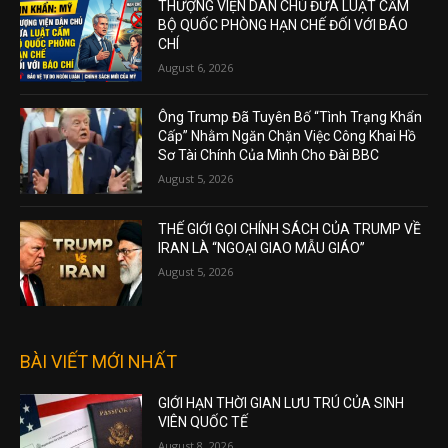
THƯỢNG VIỆN DÂN CHỦ ĐƯA LUẬT CẤM
BỘ QUỐC PHÒNG HẠN CHẾ ĐỐI VỚI BÁO
CHÍ
August 6, 2026
Ông Trump Đã Tuyên Bố “Tình Trạng Khẩn
Cấp” Nhằm Ngăn Chặn Việc Công Khai Hồ
Sơ Tài Chính Của Mình Cho Đài BBC
August 5, 2026
THẾ GIỚI GỌI CHÍNH SÁCH CỦA TRUMP VỀ
IRAN LÀ “NGOẠI GIAO MẪU GIÁO”
August 5, 2026
BÀI VIẾT MỚI NHẤT
GIỚI HẠN THỜI GIAN LƯU TRÚ CỦA SINH
VIÊN QUỐC TẾ
August 8, 2026