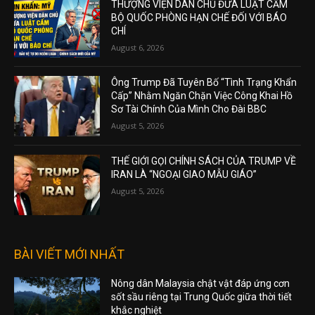
THƯỢNG VIỆN DÂN CHỦ ĐƯA LUẬT CẤM
BỘ QUỐC PHÒNG HẠN CHẾ ĐỐI VỚI BÁO
CHÍ
August 6, 2026
Ông Trump Đã Tuyên Bố “Tình Trạng Khẩn
Cấp” Nhằm Ngăn Chặn Việc Công Khai Hồ
Sơ Tài Chính Của Mình Cho Đài BBC
August 5, 2026
THẾ GIỚI GỌI CHÍNH SÁCH CỦA TRUMP VỀ
IRAN LÀ “NGOẠI GIAO MẪU GIÁO”
August 5, 2026
BÀI VIẾT MỚI NHẤT
Nông dân Malaysia chật vật đáp ứng cơn
sốt sầu riêng tại Trung Quốc giữa thời tiết
khắc nghiệt