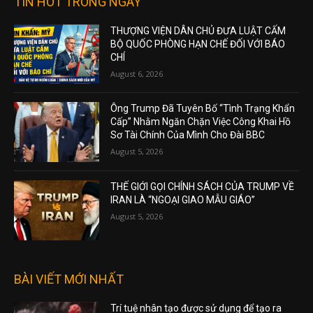
TIN HOT TRONG NGÀY
THƯỢNG VIỆN DÂN CHỦ ĐƯA LUẬT CẤM
BỘ QUỐC PHÒNG HẠN CHẾ ĐỐI VỚI BÁO
CHÍ
August 6, 2026
Ông Trump Đã Tuyên Bố “Tình Trạng Khẩn
Cấp” Nhằm Ngăn Chặn Việc Công Khai Hồ
Sơ Tài Chính Của Mình Cho Đài BBC
August 5, 2026
THẾ GIỚI GỌI CHÍNH SÁCH CỦA TRUMP VỀ
IRAN LÀ “NGOẠI GIAO MẪU GIÁO”
August 5, 2026
BÀI VIẾT MỚI NHẤT
Trí tuệ nhân tạo được sử dụng để tạo ra