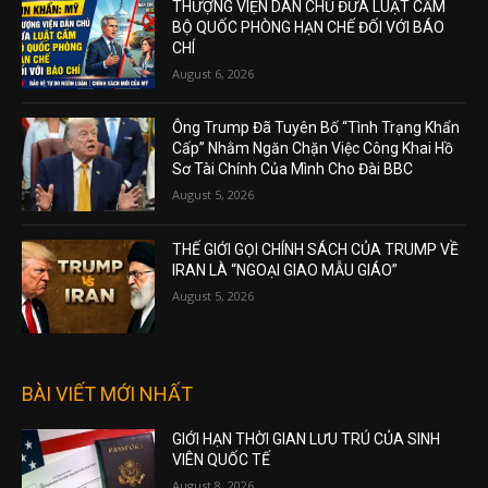
THƯỢNG VIỆN DÂN CHỦ ĐƯA LUẬT CẤM
BỘ QUỐC PHÒNG HẠN CHẾ ĐỐI VỚI BÁO
CHÍ
August 6, 2026
Ông Trump Đã Tuyên Bố “Tình Trạng Khẩn
Cấp” Nhằm Ngăn Chặn Việc Công Khai Hồ
Sơ Tài Chính Của Mình Cho Đài BBC
August 5, 2026
THẾ GIỚI GỌI CHÍNH SÁCH CỦA TRUMP VỀ
IRAN LÀ “NGOẠI GIAO MẪU GIÁO”
August 5, 2026
BÀI VIẾT MỚI NHẤT
GIỚI HẠN THỜI GIAN LƯU TRÚ CỦA SINH
VIÊN QUỐC TẾ
August 8, 2026