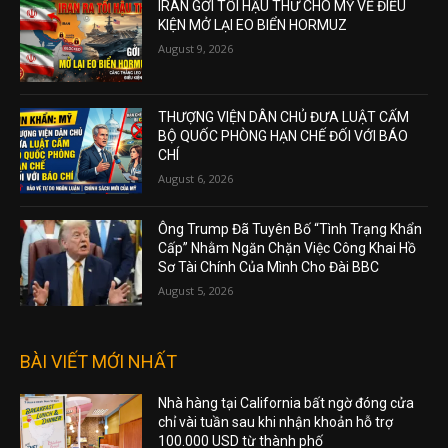
IRAN GỞI TỐI HẬU THƯ CHO MỸ VỀ ĐIỀU
KIỆN MỞ LẠI EO BIỂN HORMUZ
August 9, 2026
THƯỢNG VIỆN DÂN CHỦ ĐƯA LUẬT CẤM
BỘ QUỐC PHÒNG HẠN CHẾ ĐỐI VỚI BÁO
CHÍ
August 6, 2026
Ông Trump Đã Tuyên Bố “Tình Trạng Khẩn
Cấp” Nhằm Ngăn Chặn Việc Công Khai Hồ
Sơ Tài Chính Của Mình Cho Đài BBC
August 5, 2026
BÀI VIẾT MỚI NHẤT
Nhà hàng tại California bất ngờ đóng cửa
chỉ vài tuần sau khi nhận khoản hỗ trợ
100.000 USD từ thành phố