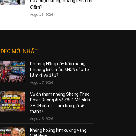
đẩy cuộc khủng hoảng lên đỉnh
điểm?
August 8, 2026
IDEO MỚI NHẤT
Phương Hằng gây bão mạng,
Phường kiểu mẫu XHCN của Tô
Lâm đi về đâu?
August 7, 2026
Vụ án tham nhũng Sheng Thao –
David Duong đi về đâu? Mô hình
XHCN của Tô Lâm bao giờ sẽ
thành?
August 5, 2026
Khủng hoảng kim cương vàng