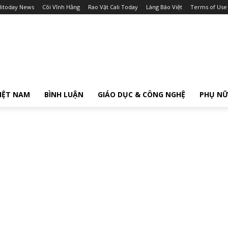
litoday News
Cõi Vĩnh Hằng
Rao Vặt Cali Today
Làng Báo Việt
Terms of Use
IỆT NAM
BÌNH LUẬN
GIÁO DỤC & CÔNG NGHỆ
PHỤ N