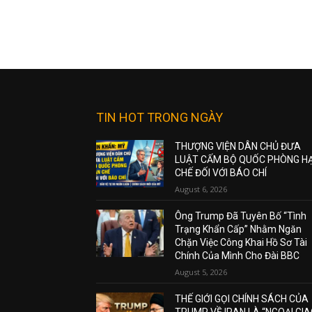
TIN HOT TRONG NGÀY
THƯỢNG VIỆN DÂN CHỦ ĐƯA
LUẬT CẤM BỘ QUỐC PHÒNG H
CHẾ ĐỐI VỚI BÁO CHÍ
August 6, 2026
Ông Trump Đã Tuyên Bố “Tình
Trạng Khẩn Cấp” Nhằm Ngăn
Chặn Việc Công Khai Hồ Sơ Tài
Chính Của Mình Cho Đài BBC
August 5, 2026
THẾ GIỚI GỌI CHÍNH SÁCH CỦA