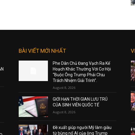
BÀI VIẾT MỚI NHẤT
V
Phe Dân Chủ Đang Vạch Ra Kế
ẠN
Hoạch Khác Thường Với Cơ Hội
“Buộc Ông Trump Phải Chịu
Trách Nhiệm Giải Trình”.
August 8, 2026
GIỚI HẠN THỜI GIAN LƯU TRÚ
CỦA SINH VIÊN QUỐC TẾ
August 8, 2026
Đề xuất giúp người Mỹ làm giàu
từ bùng nổ AI của ông Trump