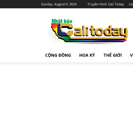
Sunday, August 9, 2026
Truyền Hình Cali Today
Ca
CỘNG ĐỒNG
HOA KỲ
THẾ GIỚI
V