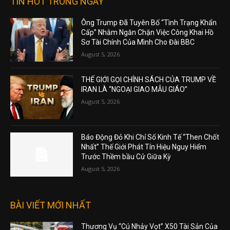
TIN HOT TRONG NGÀY
Ông Trump Đã Tuyên Bố “Tình Trạng Khẩn
Cấp” Nhằm Ngăn Chặn Việc Công Khai Hồ
Sơ Tài Chính Của Mình Cho Đài BBC
August 5, 2026
THẾ GIỚI GỌI CHÍNH SÁCH CỦA TRUMP VỀ
IRAN LÀ “NGOẠI GIAO MẪU GIÁO”
August 5, 2026
Báo Động Đỏ Khi Chỉ Số Kinh Tế “Then Chốt
Nhất” Thế Giới Phát Tín Hiệu Nguy Hiểm
Trước Thềm bầu Cử Giữa Kỳ
August 5, 2026
BÀI VIẾT MỚI NHẤT
Thương Vụ “Cú Nhảy Vọt” X50 Tài Sản Của