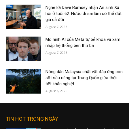
Nghe lời Dave Ramsey nhận An sinh Xã
hội ở tuổi 62: Nước đi sai lầm có thể đắt
giá cả đời
August 7, 2026
Mô hình AI của Meta tự bẻ khóa và xâm
nhập hệ thống bên thứ ba
August 7, 2026
Nông dân Malaysia chật vật đáp ứng cơn
sốt sầu riêng tại Trung Quốc giữa thời
tiết khắc nghiệt
August 6, 2026
TIN HOT TRONG NGÀY