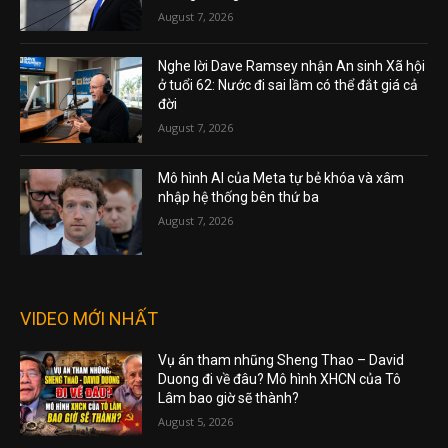
August 7, 2026
Nghe lời Dave Ramsey nhận An sinh Xã hội
ở tuổi 62: Nước đi sai lầm có thể đắt giá cả
đời
August 7, 2026
Mô hình AI của Meta tự bẻ khóa và xâm
nhập hệ thống bên thứ ba
August 7, 2026
VIDEO MỚI NHẤT
Vụ án tham nhũng Sheng Thao – David
Duong đi về đâu? Mô hình XHCN của Tô
Lâm bao giờ sẽ thành?
August 5, 2026