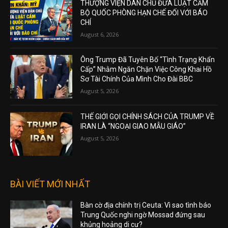
THƯỢNG VIỆN DÂN CHỦ ĐƯA LUẬT CẤM
BỘ QUỐC PHÒNG HẠN CHẾ ĐỐI VỚI BÁO
CHÍ
August 6, 2026
Ông Trump Đã Tuyên Bố “Tình Trạng Khẩn
Cấp” Nhằm Ngăn Chặn Việc Công Khai Hồ
Sơ Tài Chính Của Mình Cho Đài BBC
August 5, 2026
THẾ GIỚI GỌI CHÍNH SÁCH CỦA TRUMP VỀ
IRAN LÀ “NGOẠI GIAO MẪU GIÁO”
August 5, 2026
BÀI VIẾT MỚI NHẤT
Bàn cờ địa chính trị Ceuta: Vì sao tình báo
Trung Quốc nghi ngờ Mossad đứng sau
khủng hoảng di cư?