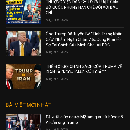
THƯỢNG VIỆN DÂN CHỦ ĐƯA LUẬT CẤM
BỘ QUỐC PHÒNG HẠN CHẾ ĐỐI VỚI BÁO
CHÍ
August 6, 2026
Ông Trump Đã Tuyên Bố “Tình Trạng Khẩn
Cấp” Nhằm Ngăn Chặn Việc Công Khai Hồ
Sơ Tài Chính Của Mình Cho Đài BBC
August 5, 2026
THẾ GIỚI GỌI CHÍNH SÁCH CỦA TRUMP VỀ
IRAN LÀ “NGOẠI GIAO MẪU GIÁO”
August 5, 2026
BÀI VIẾT MỚI NHẤT
Đề xuất giúp người Mỹ làm giàu từ bùng nổ
AI của ông Trump
August 8, 2026