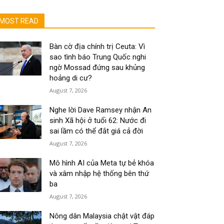
MOST READ
Bàn cờ địa chính trị Ceuta: Vì
sao tình báo Trung Quốc nghi
ngờ Mossad đứng sau khủng
hoảng di cư?
August 7, 2026
Nghe lời Dave Ramsey nhận An
sinh Xã hội ở tuổi 62: Nước đi
sai lầm có thể đắt giá cả đời
August 7, 2026
Mô hình AI của Meta tự bẻ khóa
và xâm nhập hệ thống bên thứ
ba
August 7, 2026
Nông dân Malaysia chật vật đáp