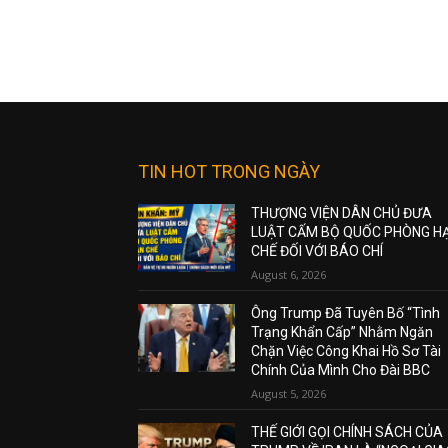
TIN HOT TRONG NGÀY
THƯỢNG VIỆN DÂN CHỦ ĐƯA
LUẬT CẤM BỘ QUỐC PHÒNG H
CHẾ ĐỐI VỚI BÁO CHÍ
August 6, 2026
Ông Trump Đã Tuyên Bố “Tình
Trạng Khẩn Cấp” Nhằm Ngăn
Chặn Việc Công Khai Hồ Sơ Tài
Chính Của Mình Cho Đài BBC
August 5, 2026
THẾ GIỚI GỌI CHÍNH SÁCH CỦA