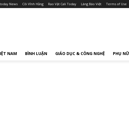
itoday News
Cõi Vĩnh Hằng
Rao Vặt Cali Today
Làng Báo Việt
Terms of Use
IỆT NAM
BÌNH LUẬN
GIÁO DỤC & CÔNG NGHỆ
PHỤ N