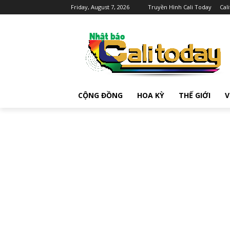
Friday, August 7, 2026
Truyền Hình Cali Today
Cal
CỘNG ĐỒNG
HOA KỲ
THẾ GIỚI
V