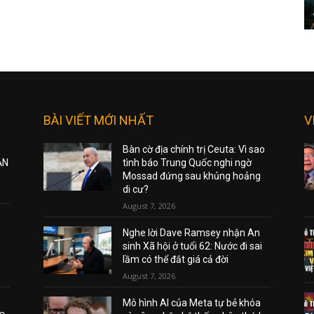
BÀI VIẾT MỚI NHẤT
V
Bàn cờ địa chính trị Ceuta: Vì sao
ẠN
tình báo Trung Quốc nghi ngờ
Mossad đứng sau khủng hoảng
di cư?
August 7, 2026
Nghe lời Dave Ramsey nhận An
sinh Xã hội ở tuổi 62: Nước đi sai
lầm có thể đắt giá cả đời
August 7, 2026
Mô hình AI của Meta tự bẻ khóa