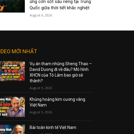
ứng cơn sốt sầu riêng tại Trung
Quốc giữa thời tiết khắc nghiệt
August 6, 2026
IDEO MỚI NHẤT
Vụ án tham nhũng Sheng Thao –
David Duong đi về đâu? Mô hình
XHCN của Tô Lâm bao giờ sẽ
thành?
August 5, 2026
Khủng hoảng kim cương vàng
Việt Nam
August 5, 2026
Bài toán kinh tế Việt Nam