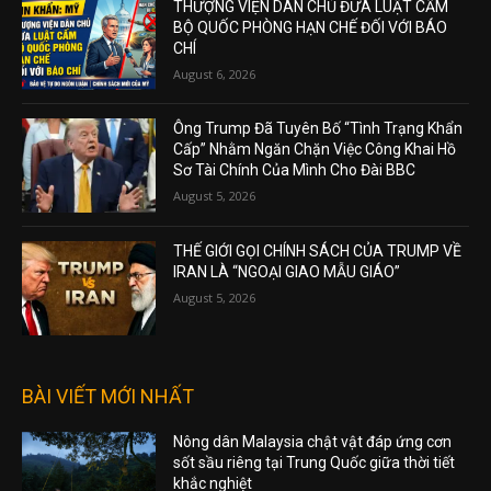
THƯỢNG VIỆN DÂN CHỦ ĐƯA LUẬT CẤM
BỘ QUỐC PHÒNG HẠN CHẾ ĐỐI VỚI BÁO
CHÍ
August 6, 2026
Ông Trump Đã Tuyên Bố “Tình Trạng Khẩn
Cấp” Nhằm Ngăn Chặn Việc Công Khai Hồ
Sơ Tài Chính Của Mình Cho Đài BBC
August 5, 2026
THẾ GIỚI GỌI CHÍNH SÁCH CỦA TRUMP VỀ
IRAN LÀ “NGOẠI GIAO MẪU GIÁO”
August 5, 2026
BÀI VIẾT MỚI NHẤT
Nông dân Malaysia chật vật đáp ứng cơn
sốt sầu riêng tại Trung Quốc giữa thời tiết
khắc nghiệt