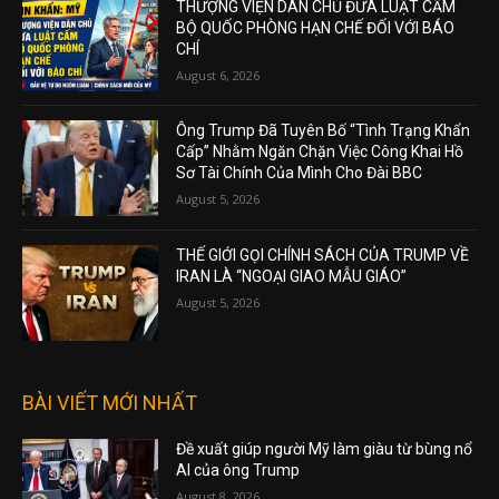
THƯỢNG VIỆN DÂN CHỦ ĐƯA LUẬT CẤM
BỘ QUỐC PHÒNG HẠN CHẾ ĐỐI VỚI BÁO
CHÍ
August 6, 2026
Ông Trump Đã Tuyên Bố “Tình Trạng Khẩn
Cấp” Nhằm Ngăn Chặn Việc Công Khai Hồ
Sơ Tài Chính Của Mình Cho Đài BBC
August 5, 2026
THẾ GIỚI GỌI CHÍNH SÁCH CỦA TRUMP VỀ
IRAN LÀ “NGOẠI GIAO MẪU GIÁO”
August 5, 2026
BÀI VIẾT MỚI NHẤT
Đề xuất giúp người Mỹ làm giàu từ bùng nổ
AI của ông Trump
August 8, 2026