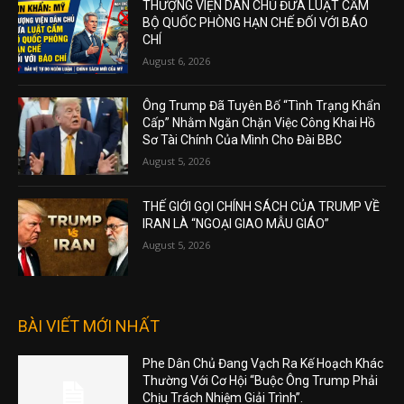
THƯỢNG VIỆN DÂN CHỦ ĐƯA LUẬT CẤM
BỘ QUỐC PHÒNG HẠN CHẾ ĐỐI VỚI BÁO
CHÍ
August 6, 2026
Ông Trump Đã Tuyên Bố “Tình Trạng Khẩn
Cấp” Nhằm Ngăn Chặn Việc Công Khai Hồ
Sơ Tài Chính Của Mình Cho Đài BBC
August 5, 2026
THẾ GIỚI GỌI CHÍNH SÁCH CỦA TRUMP VỀ
IRAN LÀ “NGOẠI GIAO MẪU GIÁO”
August 5, 2026
BÀI VIẾT MỚI NHẤT
Phe Dân Chủ Đang Vạch Ra Kế Hoạch Khác
Thường Với Cơ Hội “Buộc Ông Trump Phải
Chịu Trách Nhiệm Giải Trình”.