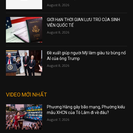
August 8, 2026
GIỚI HẠN THỜI GIAN LƯU TRÚ CỦA SINH
VIÊN QUỐC TẾ
August 8, 2026
Đề xuất giúp người Mỹ làm giàu từ bùng nổ
AI của ông Trump
August 8, 2026
VIDEO MỚI NHẤT
Phương Hằng gây bão mạng, Phường kiểu
mẫu XHCN của Tô Lâm đi về đâu?
August 7, 2026