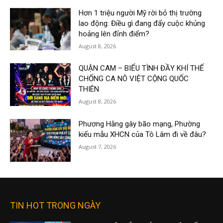
Hơn 1 triệu người Mỹ rời bỏ thị trường
lao động: Điều gì đang đẩy cuộc khủng
hoảng lên đỉnh điểm?
August 8, 2026
QUẬN CAM – BIỂU TÌNH ĐẦY KHÍ THẾ
CHỐNG CA NÔ VIỆT CỘNG QUỐC
THIÊN
August 8, 2026
Phương Hằng gây bão mạng, Phường
kiểu mẫu XHCN của Tô Lâm đi về đâu?
August 7, 2026
TIN HOT TRONG NGÀY