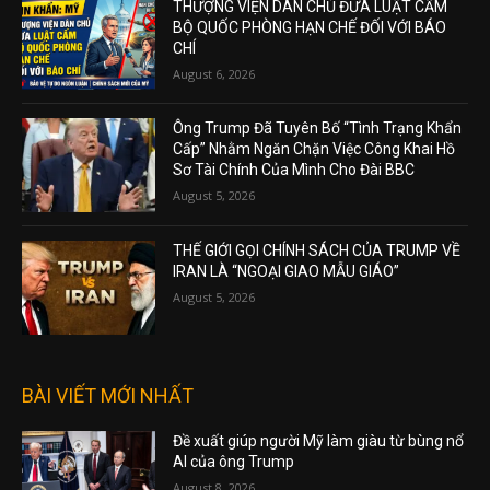
THƯỢNG VIỆN DÂN CHỦ ĐƯA LUẬT CẤM
BỘ QUỐC PHÒNG HẠN CHẾ ĐỐI VỚI BÁO
CHÍ
August 6, 2026
Ông Trump Đã Tuyên Bố “Tình Trạng Khẩn
Cấp” Nhằm Ngăn Chặn Việc Công Khai Hồ
Sơ Tài Chính Của Mình Cho Đài BBC
August 5, 2026
THẾ GIỚI GỌI CHÍNH SÁCH CỦA TRUMP VỀ
IRAN LÀ “NGOẠI GIAO MẪU GIÁO”
August 5, 2026
BÀI VIẾT MỚI NHẤT
Đề xuất giúp người Mỹ làm giàu từ bùng nổ
AI của ông Trump
August 8, 2026