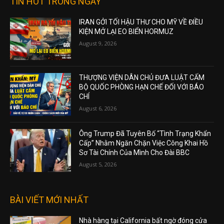
TIN HOT TRONG NGÀY
IRAN GỞI TỐI HẬU THƯ CHO MỸ VỀ ĐIỀU
KIỆN MỞ LẠI EO BIỂN HORMUZ
August 9, 2026
THƯỢNG VIỆN DÂN CHỦ ĐƯA LUẬT CẤM
BỘ QUỐC PHÒNG HẠN CHẾ ĐỐI VỚI BÁO
CHÍ
August 6, 2026
Ông Trump Đã Tuyên Bố “Tình Trạng Khẩn
Cấp” Nhằm Ngăn Chặn Việc Công Khai Hồ
Sơ Tài Chính Của Mình Cho Đài BBC
August 5, 2026
BÀI VIẾT MỚI NHẤT
Nhà hàng tại California bất ngờ đóng cửa