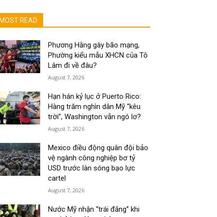
MOST READ
Phương Hằng gây bão mạng,
Phường kiểu mẫu XHCN của Tô
Lâm đi về đâu?
August 7, 2026
Hạn hán kỷ lục ở Puerto Rico:
Hàng trăm nghìn dân Mỹ “kêu
trời”, Washington vẫn ngó lơ?
August 7, 2026
Mexico điều động quân đội bảo
vệ ngành công nghiệp bơ tỷ
USD trước làn sóng bạo lực
cartel
August 7, 2026
Nước Mỹ nhận “trái đắng” khi