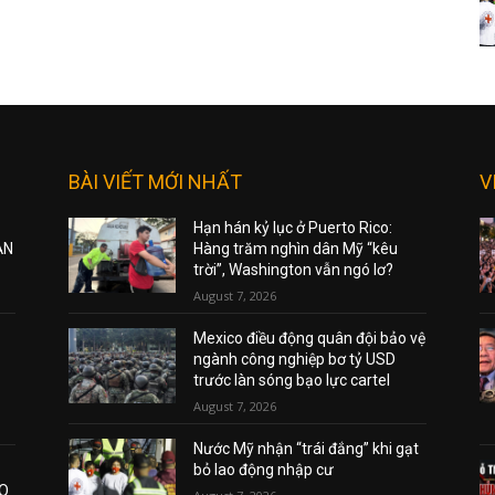
BÀI VIẾT MỚI NHẤT
V
Hạn hán kỷ lục ở Puerto Rico:
ẠN
Hàng trăm nghìn dân Mỹ “kêu
trời”, Washington vẫn ngó lơ?
August 7, 2026
Mexico điều động quân đội bảo vệ
ngành công nghiệp bơ tỷ USD
trước làn sóng bạo lực cartel
August 7, 2026
Nước Mỹ nhận “trái đắng” khi gạt
bỏ lao động nhập cư
AO