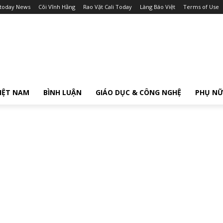
itoday News
Cõi Vĩnh Hằng
Rao Vặt Cali Today
Làng Báo Việt
Terms of Use
IỆT NAM
BÌNH LUẬN
GIÁO DỤC & CÔNG NGHỆ
PHỤ N