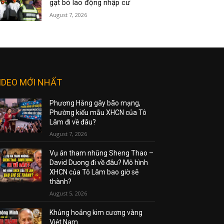
gạt bỏ lao động nhập cư
August 7, 2026
IDEO MỚI NHẤT
Phương Hằng gây bão mạng,
Phường kiểu mẫu XHCN của Tô
Lâm đi về đâu?
August 7, 2026
Vụ án tham nhũng Sheng Thao –
David Duong đi về đâu? Mô hình
XHCN của Tô Lâm bao giờ sẽ
thành?
August 5, 2026
Khủng hoảng kim cương vàng
Việt Nam