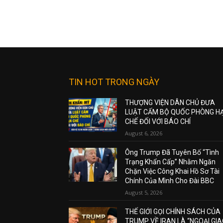
TIN HOT TRONG NGÀY
THƯỢNG VIỆN DÂN CHỦ ĐƯA
LUẬT CẤM BỘ QUỐC PHÒNG H
CHẾ ĐỐI VỚI BÁO CHÍ
August 6, 2026
Ông Trump Đã Tuyên Bố “Tình
Trạng Khẩn Cấp” Nhằm Ngăn
Chặn Việc Công Khai Hồ Sơ Tài
Chính Của Mình Cho Đài BBC
August 5, 2026
THẾ GIỚI GỌI CHÍNH SÁCH CỦA
TRUMP VỀ IRAN LÀ “NGOẠI GI