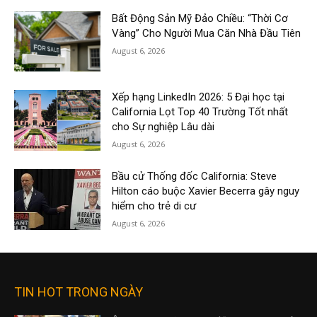
Bất Động Sản Mỹ Đảo Chiều: “Thời Cơ
Vàng” Cho Người Mua Căn Nhà Đầu Tiên
August 6, 2026
Xếp hạng LinkedIn 2026: 5 Đại học tại
California Lọt Top 40 Trường Tốt nhất
cho Sự nghiệp Lâu dài
August 6, 2026
Bầu cử Thống đốc California: Steve
Hilton cáo buộc Xavier Becerra gây nguy
hiểm cho trẻ di cư
August 6, 2026
TIN HOT TRONG NGÀY