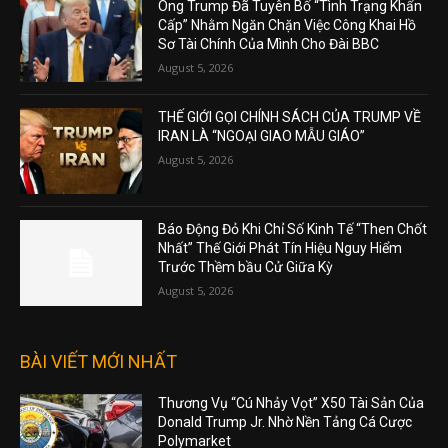
Ông Trump Đã Tuyên Bố “Tình Trạng Khẩn
Cấp” Nhằm Ngăn Chặn Việc Công Khai Hồ
Sơ Tài Chính Của Mình Cho Đài BBC
August 5, 2026
THẾ GIỚI GỌI CHÍNH SÁCH CỦA TRUMP VỀ
IRAN LÀ “NGOẠI GIAO MẪU GIÁO”
August 5, 2026
Báo Động Đỏ Khi Chỉ Số Kinh Tế “Then Chốt
Nhất” Thế Giới Phát Tín Hiệu Nguy Hiểm
Trước Thềm bầu Cử Giữa Kỳ
August 5, 2026
BÀI VIẾT MỚI NHẤT
Thương Vụ “Cú Nhảy Vọt” X50 Tài Sản Của
Donald Trump Jr. Nhờ Nền Tảng Cá Cược
Polymarket