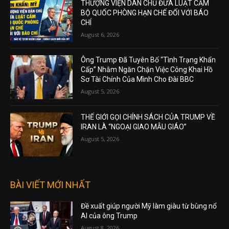
THƯỢNG VIỆN DÂN CHỦ ĐƯA LUẬT CẤM
BỘ QUỐC PHÒNG HẠN CHẾ ĐỐI VỚI BÁO
CHÍ
August 6, 2026
Ông Trump Đã Tuyên Bố “Tình Trạng Khẩn
Cấp” Nhằm Ngăn Chặn Việc Công Khai Hồ
Sơ Tài Chính Của Mình Cho Đài BBC
August 5, 2026
THẾ GIỚI GỌI CHÍNH SÁCH CỦA TRUMP VỀ
IRAN LÀ “NGOẠI GIAO MẪU GIÁO”
August 5, 2026
BÀI VIẾT MỚI NHẤT
Đề xuất giúp người Mỹ làm giàu từ bùng nổ
AI của ông Trump
August 8, 2026