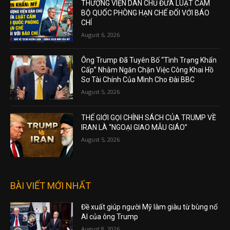
THƯỢNG VIỆN DÂN CHỦ ĐƯA LUẬT CẤM
BỘ QUỐC PHÒNG HẠN CHẾ ĐỐI VỚI BÁO
CHÍ
August 6, 2026
Ông Trump Đã Tuyên Bố “Tình Trạng Khẩn
Cấp” Nhằm Ngăn Chặn Việc Công Khai Hồ
Sơ Tài Chính Của Mình Cho Đài BBC
August 5, 2026
THẾ GIỚI GỌI CHÍNH SÁCH CỦA TRUMP VỀ
IRAN LÀ “NGOẠI GIAO MẪU GIÁO”
August 5, 2026
BÀI VIẾT MỚI NHẤT
Đề xuất giúp người Mỹ làm giàu từ bùng nổ
AI của ông Trump
August 8, 2026