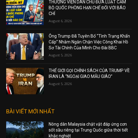
THƯỢNG VIỆN DÂN CHỦ ĐƯA LUẬT CẤM
BỘ QUỐC PHÒNG HẠN CHẾ ĐỐI VỚI BÁO
CHÍ
August 6, 2026
Ông Trump Đã Tuyên Bố “Tình Trạng Khẩn
Cấp” Nhằm Ngăn Chặn Việc Công Khai Hồ
Sơ Tài Chính Của Mình Cho Đài BBC
August 5, 2026
THẾ GIỚI GỌI CHÍNH SÁCH CỦA TRUMP VỀ
IRAN LÀ “NGOẠI GIAO MẪU GIÁO”
August 5, 2026
BÀI VIẾT MỚI NHẤT
Nông dân Malaysia chật vật đáp ứng cơn
sốt sầu riêng tại Trung Quốc giữa thời tiết
khắc nghiệt