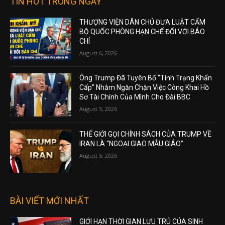
TIN HOT TRONG NGÀY
THƯỢNG VIỆN DÂN CHỦ ĐƯA LUẬT CẤM
BỘ QUỐC PHÒNG HẠN CHẾ ĐỐI VỚI BÁO
CHÍ
August 6, 2026
Ông Trump Đã Tuyên Bố “Tình Trạng Khẩn
Cấp” Nhằm Ngăn Chặn Việc Công Khai Hồ
Sơ Tài Chính Của Mình Cho Đài BBC
August 5, 2026
THẾ GIỚI GỌI CHÍNH SÁCH CỦA TRUMP VỀ
IRAN LÀ “NGOẠI GIAO MẪU GIÁO”
August 5, 2026
BÀI VIẾT MỚI NHẤT
GIỚI HẠN THỜI GIAN LƯU TRÚ CỦA SINH