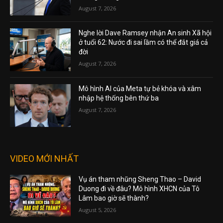
August 7, 2026
Nghe lời Dave Ramsey nhận An sinh Xã hội
ở tuổi 62: Nước đi sai lầm có thể đắt giá cả
đời
August 7, 2026
Mô hình AI của Meta tự bẻ khóa và xâm
nhập hệ thống bên thứ ba
August 7, 2026
VIDEO MỚI NHẤT
Vụ án tham nhũng Sheng Thao – David
Duong đi về đâu? Mô hình XHCN của Tô
Lâm bao giờ sẽ thành?
August 5, 2026