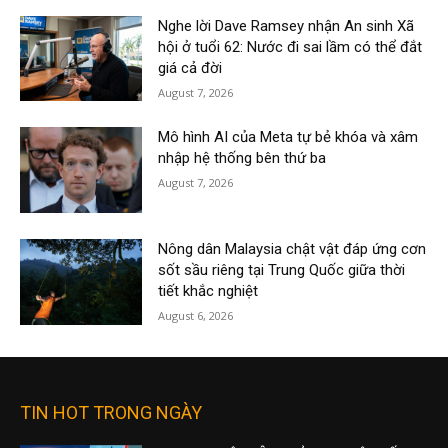
Nghe lời Dave Ramsey nhận An sinh Xã
hội ở tuổi 62: Nước đi sai lầm có thể đắt
giá cả đời
August 7, 2026
Mô hình AI của Meta tự bẻ khóa và xâm
nhập hệ thống bên thứ ba
August 7, 2026
Nông dân Malaysia chật vật đáp ứng cơn
sốt sầu riêng tại Trung Quốc giữa thời
tiết khắc nghiệt
August 6, 2026
TIN HOT TRONG NGÀY