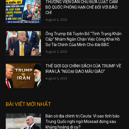
THƯỢNG VIỆN DÂN CHỦ ĐƯA LUẬT CẤM
BỘ QUỐC PHÒNG HẠN CHẾ ĐỐI VỚI BÁO
CHÍ
August 6, 2026
Ông Trump Đã Tuyên Bố “Tình Trạng Khẩn
Cấp” Nhằm Ngăn Chặn Việc Công Khai Hồ
Sơ Tài Chính Của Mình Cho Đài BBC
August 5, 2026
THẾ GIỚI GỌI CHÍNH SÁCH CỦA TRUMP VỀ
IRAN LÀ “NGOẠI GIAO MẪU GIÁO”
August 5, 2026
BÀI VIẾT MỚI NHẤT
Bàn cờ địa chính trị Ceuta: Vì sao tình báo
Trung Quốc nghi ngờ Mossad đứng sau
khủng hoảng di cư?