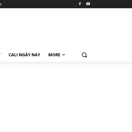
e
Ữ
CALI NGÀY NAY
MORE