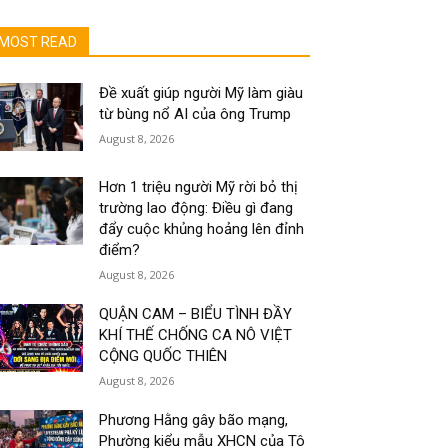
MOST READ
Đề xuất giúp người Mỹ làm giàu
từ bùng nổ AI của ông Trump
August 8, 2026
Hơn 1 triệu người Mỹ rời bỏ thị
trường lao động: Điều gì đang
đẩy cuộc khủng hoảng lên đỉnh
điểm?
August 8, 2026
QUẬN CAM – BIỂU TÌNH ĐẦY
KHÍ THẾ CHỐNG CA NÔ VIỆT
CỘNG QUỐC THIÊN
August 8, 2026
Phương Hằng gây bão mạng,
Phường kiểu mẫu XHCN của Tô