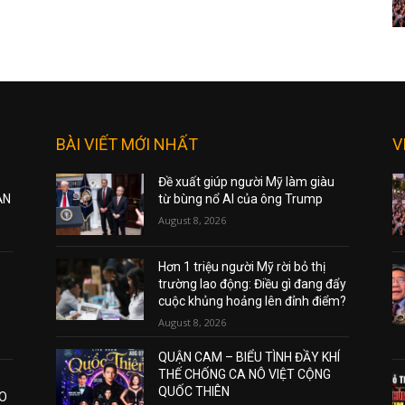
BÀI VIẾT MỚI NHẤT
V
Đề xuất giúp người Mỹ làm giàu
ẠN
từ bùng nổ AI của ông Trump
August 8, 2026
Hơn 1 triệu người Mỹ rời bỏ thị
trường lao động: Điều gì đang đẩy
cuộc khủng hoảng lên đỉnh điểm?
August 8, 2026
QUẬN CAM – BIỂU TÌNH ĐẦY KHÍ
THẾ CHỐNG CA NÔ VIỆT CỘNG
QUỐC THIÊN
AO