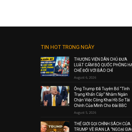
TIN HOT TRONG NGÀY
THƯỢNG VIỆN DÂN CHỦ ĐƯA
LUẬT CẤM BỘ QUỐC PHÒNG H
CHẾ ĐỐI VỚI BÁO CHÍ
August 6, 2026
Ông Trump Đã Tuyên Bố “Tình
Trạng Khẩn Cấp” Nhằm Ngăn
Chặn Việc Công Khai Hồ Sơ Tài
Chính Của Mình Cho Đài BBC
August 5, 2026
THẾ GIỚI GỌI CHÍNH SÁCH CỦA
TRUMP VỀ IRAN LÀ “NGOẠI GI