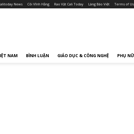
alitoday News
Cõi Vĩnh Hằng
Rao Vặt Cali Today
Làng Báo Việt
Terms of Us
IỆT NAM
BÌNH LUẬN
GIÁO DỤC & CÔNG NGHỆ
PHỤ N