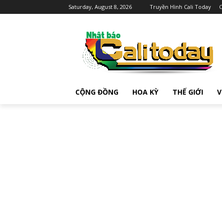
Saturday, August 8, 2026
Truyền Hình Cali Today
C
CỘNG ĐỒNG
HOA KỲ
THẾ GIỚI
V