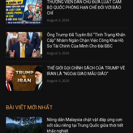
THƯỢNG VIỆN DÂN CHỦ ĐƯA LUẬT CẤM
BỘ QUỐC PHÒNG HẠN CHẾ ĐỐI VỚI BÁO
CHÍ
August 6, 2026
Ông Trump Đã Tuyên Bố “Tình Trạng Khẩn
Cấp” Nhằm Ngăn Chặn Việc Công Khai Hồ
Sơ Tài Chính Của Mình Cho Đài BBC
August 5, 2026
THẾ GIỚI GỌI CHÍNH SÁCH CỦA TRUMP VỀ
IRAN LÀ “NGOẠI GIAO MẪU GIÁO”
August 5, 2026
BÀI VIẾT MỚI NHẤT
Nông dân Malaysia chật vật đáp ứng cơn
sốt sầu riêng tại Trung Quốc giữa thời tiết
khắc nghiệt