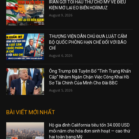
IRAN GỞI TỐI HẬU THƯ CHO MỸ VỀ ĐIỀU
KIỆN MỞ LẠI EO BIỂN HORMUZ
August 9, 2026
THƯỢNG VIỆN DÂN CHỦ ĐƯA LUẬT CẤM
BỘ QUỐC PHÒNG HẠN CHẾ ĐỐI VỚI BÁO
CHÍ
August 6, 2026
Ông Trump Đã Tuyên Bố “Tình Trạng Khẩn
Cấp” Nhằm Ngăn Chặn Việc Công Khai Hồ
Sơ Tài Chính Của Mình Cho Đài BBC
August 5, 2026
BÀI VIẾT MỚI NHẤT
Hộ gia đình California tiêu tốn 34.000 USD
mỗi năm cho hóa đơn sinh hoạt — cao thứ
hai toàn bang Mỹ