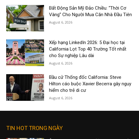
Bất Động Sản Mỹ Đảo Chiều: “Thời Cơ
Vàng” Cho Người Mua Căn Nhà Đầu Tiên
August 6, 2026
Xếp hạng LinkedIn 2026: 5 Đại học tại
California Lọt Top 40 Trường Tốt nhất
cho Sự nghiệp Lâu dài
August 6, 2026
Bầu cử Thống đốc California: Steve
Hilton cáo buộc Xavier Becerra gây nguy
hiểm cho trẻ di cư
August 6, 2026
TIN HOT TRONG NGÀY