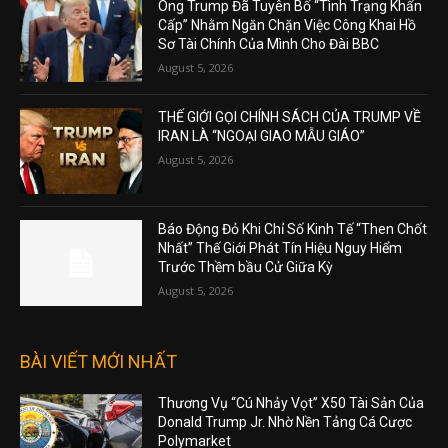
Ông Trump Đã Tuyên Bố “Tình Trạng Khẩn
Cấp” Nhằm Ngăn Chặn Việc Công Khai Hồ
Sơ Tài Chính Của Mình Cho Đài BBC
August 5, 2026
THẾ GIỚI GỌI CHÍNH SÁCH CỦA TRUMP VỀ
IRAN LÀ “NGOẠI GIAO MẪU GIÁO”
August 5, 2026
Báo Động Đỏ Khi Chỉ Số Kinh Tế “Then Chốt
Nhất” Thế Giới Phát Tín Hiệu Nguy Hiểm
Trước Thềm bầu Cử Giữa Kỳ
August 5, 2026
BÀI VIẾT MỚI NHẤT
Thương Vụ “Cú Nhảy Vọt” X50 Tài Sản Của
Donald Trump Jr. Nhờ Nền Tảng Cá Cược
Polymarket