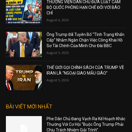
THƯỢNG VIỆN DÂN CHỦ ĐƯA LUẬT CẤM
BỘ QUỐC PHÒNG HẠN CHẾ ĐỐI VỚI BÁO
CHÍ
August 6, 2026
Ông Trump Đã Tuyên Bố “Tình Trạng Khẩn
Cấp” Nhằm Ngăn Chặn Việc Công Khai Hồ
Sơ Tài Chính Của Mình Cho Đài BBC
August 5, 2026
THẾ GIỚI GỌI CHÍNH SÁCH CỦA TRUMP VỀ
IRAN LÀ “NGOẠI GIAO MẪU GIÁO”
August 5, 2026
BÀI VIẾT MỚI NHẤT
Phe Dân Chủ Đang Vạch Ra Kế Hoạch Khác
Thường Với Cơ Hội “Buộc Ông Trump Phải
Chịu Trách Nhiệm Giải Trình”.