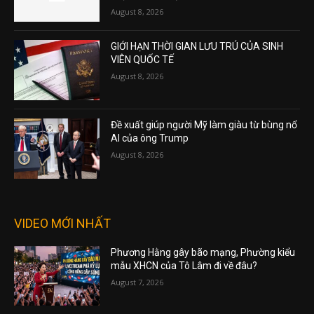
August 8, 2026
GIỚI HẠN THỜI GIAN LƯU TRÚ CỦA SINH
VIÊN QUỐC TẾ
August 8, 2026
Đề xuất giúp người Mỹ làm giàu từ bùng nổ
AI của ông Trump
August 8, 2026
VIDEO MỚI NHẤT
Phương Hằng gây bão mạng, Phường kiểu
mẫu XHCN của Tô Lâm đi về đâu?
August 7, 2026