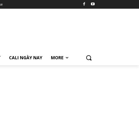
se
Ữ
CALI NGÀY NAY
MORE