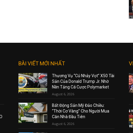
BÀI VIẾT MỚI NHẤT
V
Thương Vụ “Cú Nhảy Vọt” X50 Tài
Sản Của Donald Trump Jr. Nhờ
Nền Tảng Cá Cược Polymarket
August 6, 2026
Bất Động Sản Mỹ Đảo Chiều:
“Thời Cơ Vàng” Cho Người Mua
AO
Căn Nhà Đầu Tiên
August 6, 2026