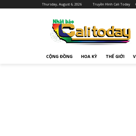
Thursday, August 6, 2026
Truyền Hình Cali Today
CỘNG ĐỒNG
HOA KỲ
THẾ GIỚI
V