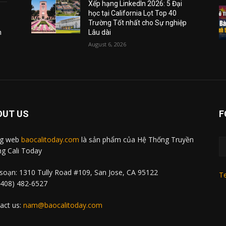
Xếp hạng LinkedIn 2026: 5 Đại
học tại California Lọt Top 40
Trường Tốt nhất cho Sự nghiệp
m
Lâu dài
August 6, 2026
OUT US
F
ng web
baocalitoday.com
là sản phẩm của Hệ Thống Truyền
g Cali Today
soạn: 1310 Tully Road #109, San Jose, CA 95122
Te
 (408) 482-6527
act us:
nam@baocalitoday.com