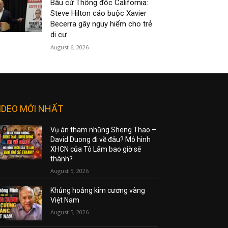
Bầu cử Thống đốc California:
Steve Hilton cáo buộc Xavier
Becerra gây nguy hiểm cho trẻ
di cư
August 6, 2026
IDEO MỚI NHẤT
Vụ án tham nhũng Sheng Thao –
David Duong đi về đâu? Mô hình
XHCN của Tô Lâm bao giờ sẽ
thành?
August 5, 2026
Khủng hoảng kim cương vàng
Việt Nam
August 5, 2026