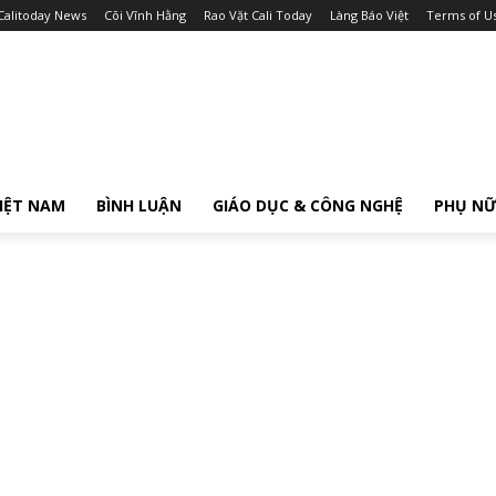
Calitoday News
Cõi Vĩnh Hằng
Rao Vặt Cali Today
Làng Báo Việt
Terms of U
IỆT NAM
BÌNH LUẬN
GIÁO DỤC & CÔNG NGHỆ
PHỤ N