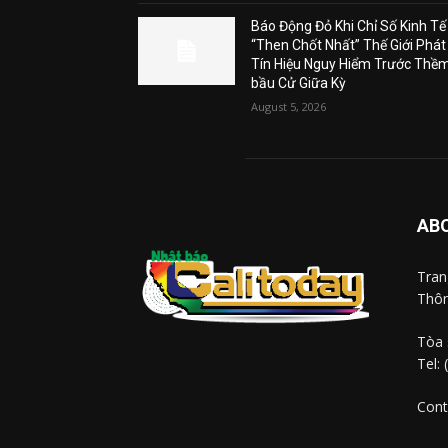
Báo Động Đỏ Khi Chỉ Số Kinh Tế
“Then Chốt Nhất” Thế Giới Phát
Tín Hiệu Nguy Hiểm Trước Thề
bầu Cử Giữa Kỳ
August 5, 2026
AB
Tra
Thôn
Tòa 
Tel:
Cont