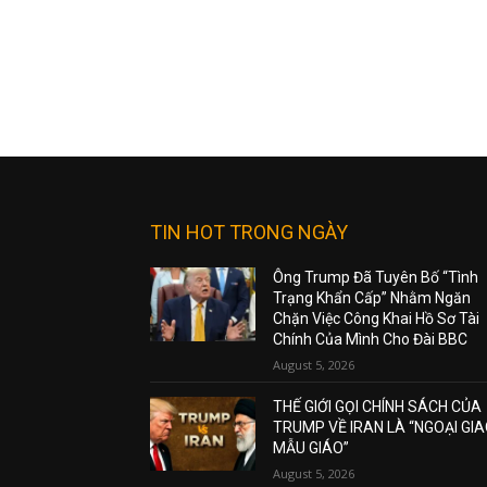
TIN HOT TRONG NGÀY
Ông Trump Đã Tuyên Bố “Tình
Trạng Khẩn Cấp” Nhằm Ngăn
Chặn Việc Công Khai Hồ Sơ Tài
Chính Của Mình Cho Đài BBC
August 5, 2026
THẾ GIỚI GỌI CHÍNH SÁCH CỦA
TRUMP VỀ IRAN LÀ “NGOẠI GI
MẪU GIÁO”
August 5, 2026