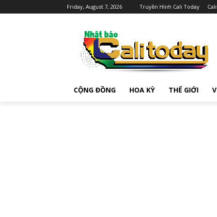
Friday, August 7, 2026
Truyền Hình Cali Today
Cal
CỘNG ĐỒNG
HOA KỲ
THẾ GIỚI
V