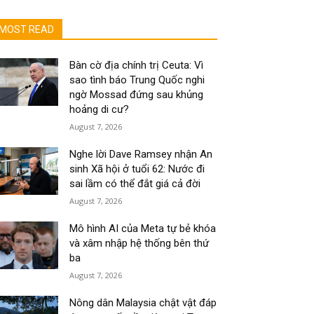
MOST READ
Bàn cờ địa chính trị Ceuta: Vì
sao tình báo Trung Quốc nghi
ngờ Mossad đứng sau khủng
hoảng di cư?
August 7, 2026
Nghe lời Dave Ramsey nhận An
sinh Xã hội ở tuổi 62: Nước đi
sai lầm có thể đắt giá cả đời
August 7, 2026
Mô hình AI của Meta tự bẻ khóa
và xâm nhập hệ thống bên thứ
ba
August 7, 2026
Nông dân Malaysia chật vật đáp