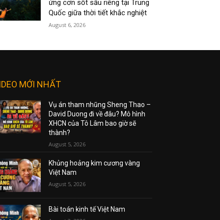
ứng cơn sốt sầu riêng tại Trung
Quốc giữa thời tiết khắc nghiệt
August 6, 2026
IDEO MỚI NHẤT
Vụ án tham nhũng Sheng Thao –
David Duong đi về đâu? Mô hình
XHCN của Tô Lâm bao giờ sẽ
thành?
August 5, 2026
Khủng hoảng kim cương vàng
Việt Nam
August 5, 2026
Bài toán kinh tế Việt Nam