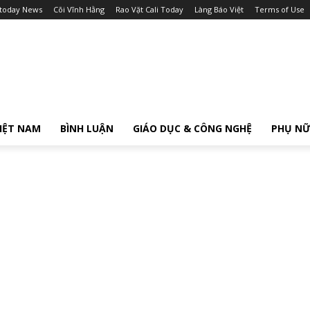
itoday News
Cõi Vĩnh Hằng
Rao Vặt Cali Today
Làng Báo Việt
Terms of Use
IỆT NAM
BÌNH LUẬN
GIÁO DỤC & CÔNG NGHỆ
PHỤ N