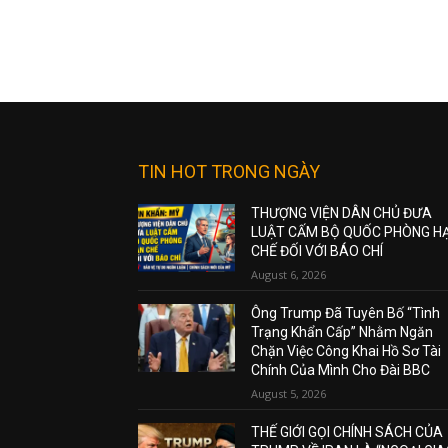
TIN HOT TRONG NGÀY
THƯỢNG VIỆN DÂN CHỦ ĐƯA
LUẬT CẤM BỘ QUỐC PHÒNG H
CHẾ ĐỐI VỚI BÁO CHÍ
August 6, 2026
Ông Trump Đã Tuyên Bố “Tình
Trạng Khẩn Cấp” Nhằm Ngăn
Chặn Việc Công Khai Hồ Sơ Tài
Chính Của Mình Cho Đài BBC
August 5, 2026
THẾ GIỚI GỌI CHÍNH SÁCH CỦA