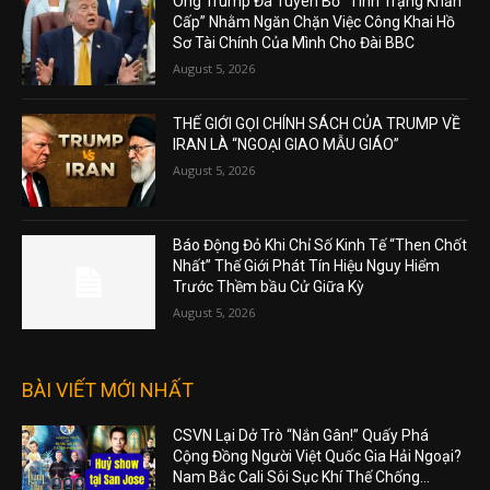
Ông Trump Đã Tuyên Bố “Tình Trạng Khẩn
Cấp” Nhằm Ngăn Chặn Việc Công Khai Hồ
Sơ Tài Chính Của Mình Cho Đài BBC
August 5, 2026
THẾ GIỚI GỌI CHÍNH SÁCH CỦA TRUMP VỀ
IRAN LÀ “NGOẠI GIAO MẪU GIÁO”
August 5, 2026
Báo Động Đỏ Khi Chỉ Số Kinh Tế “Then Chốt
Nhất” Thế Giới Phát Tín Hiệu Nguy Hiểm
Trước Thềm bầu Cử Giữa Kỳ
August 5, 2026
BÀI VIẾT MỚI NHẤT
CSVN Lại Dở Trò “Nắn Gân!” Quấy Phá
Cộng Đồng Người Việt Quốc Gia Hải Ngoại?
Nam Bắc Cali Sôi Sục Khí Thế Chống...