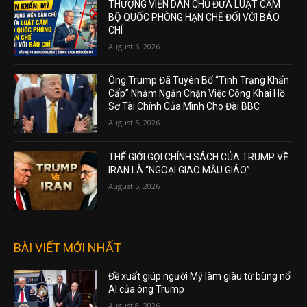
THƯỢNG VIỆN DÂN CHỦ ĐƯA LUẬT CẤM
BỘ QUỐC PHÒNG HẠN CHẾ ĐỐI VỚI BÁO
CHÍ
August 6, 2026
Ông Trump Đã Tuyên Bố “Tình Trạng Khẩn
Cấp” Nhằm Ngăn Chặn Việc Công Khai Hồ
Sơ Tài Chính Của Mình Cho Đài BBC
August 5, 2026
THẾ GIỚI GỌI CHÍNH SÁCH CỦA TRUMP VỀ
IRAN LÀ “NGOẠI GIAO MẪU GIÁO”
August 5, 2026
BÀI VIẾT MỚI NHẤT
Đề xuất giúp người Mỹ làm giàu từ bùng nổ
AI của ông Trump
August 8, 2026