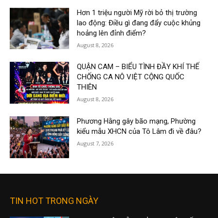
Hơn 1 triệu người Mỹ rời bỏ thị trường
lao động: Điều gì đang đẩy cuộc khủng
hoảng lên đỉnh điểm?
August 8, 2026
QUẬN CAM – BIỂU TÌNH ĐẦY KHÍ THẾ
CHỐNG CA NÔ VIỆT CỘNG QUỐC
THIÊN
August 8, 2026
Phương Hằng gây bão mạng, Phường
kiểu mẫu XHCN của Tô Lâm đi về đâu?
August 7, 2026
TIN HOT TRONG NGÀY