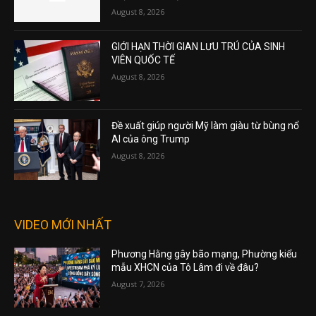
August 8, 2026
GIỚI HẠN THỜI GIAN LƯU TRÚ CỦA SINH
VIÊN QUỐC TẾ
August 8, 2026
Đề xuất giúp người Mỹ làm giàu từ bùng nổ
AI của ông Trump
August 8, 2026
VIDEO MỚI NHẤT
Phương Hằng gây bão mạng, Phường kiểu
mẫu XHCN của Tô Lâm đi về đâu?
August 7, 2026