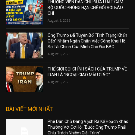
THƯỢNG VIỆN DÂN CHỦ ĐƯA LUẬT CẤM
BỘ QUỐC PHÒNG HẠN CHẾ ĐỐI VỚI BÁO
CHÍ
August 6, 2026
Ông Trump Đã Tuyên Bố “Tình Trạng Khẩn
Cấp” Nhằm Ngăn Chặn Việc Công Khai Hồ
Sơ Tài Chính Của Mình Cho Đài BBC
August 5, 2026
THẾ GIỚI GỌI CHÍNH SÁCH CỦA TRUMP VỀ
IRAN LÀ “NGOẠI GIAO MẪU GIÁO”
August 5, 2026
BÀI VIẾT MỚI NHẤT
Phe Dân Chủ Đang Vạch Ra Kế Hoạch Khác
Thường Với Cơ Hội “Buộc Ông Trump Phải
Chịu Trách Nhiệm Giải Trình”.