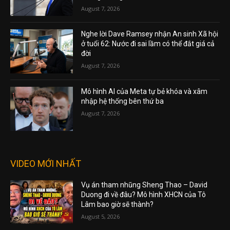
August 7, 2026
Nghe lời Dave Ramsey nhận An sinh Xã hội
ở tuổi 62: Nước đi sai lầm có thể đắt giá cả
đời
August 7, 2026
Mô hình AI của Meta tự bẻ khóa và xâm
nhập hệ thống bên thứ ba
August 7, 2026
VIDEO MỚI NHẤT
Vụ án tham nhũng Sheng Thao – David
Duong đi về đâu? Mô hình XHCN của Tô
Lâm bao giờ sẽ thành?
August 5, 2026