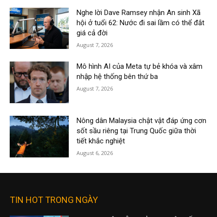
Nghe lời Dave Ramsey nhận An sinh Xã
hội ở tuổi 62: Nước đi sai lầm có thể đắt
giá cả đời
August 7, 2026
Mô hình AI của Meta tự bẻ khóa và xâm
nhập hệ thống bên thứ ba
August 7, 2026
Nông dân Malaysia chật vật đáp ứng cơn
sốt sầu riêng tại Trung Quốc giữa thời
tiết khắc nghiệt
August 6, 2026
TIN HOT TRONG NGÀY