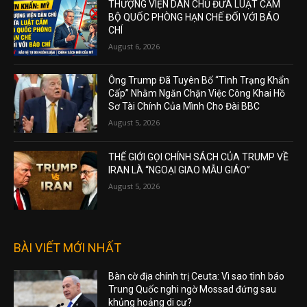
THƯỢNG VIỆN DÂN CHỦ ĐƯA LUẬT CẤM
BỘ QUỐC PHÒNG HẠN CHẾ ĐỐI VỚI BÁO
CHÍ
August 6, 2026
Ông Trump Đã Tuyên Bố “Tình Trạng Khẩn
Cấp” Nhằm Ngăn Chặn Việc Công Khai Hồ
Sơ Tài Chính Của Mình Cho Đài BBC
August 5, 2026
THẾ GIỚI GỌI CHÍNH SÁCH CỦA TRUMP VỀ
IRAN LÀ “NGOẠI GIAO MẪU GIÁO”
August 5, 2026
BÀI VIẾT MỚI NHẤT
Bàn cờ địa chính trị Ceuta: Vì sao tình báo
Trung Quốc nghi ngờ Mossad đứng sau
khủng hoảng di cư?