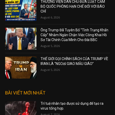
THƯỢNG VIỆN DÂN CHỦ ĐƯA LUẬT CẤM
BỘ QUỐC PHÒNG HẠN CHẾ ĐỐI VỚI BÁO
CHÍ
August 6, 2026
Ông Trump Đã Tuyên Bố “Tình Trạng Khẩn
Cấp” Nhằm Ngăn Chặn Việc Công Khai Hồ
Sơ Tài Chính Của Mình Cho Đài BBC
August 5, 2026
THẾ GIỚI GỌI CHÍNH SÁCH CỦA TRUMP VỀ
IRAN LÀ “NGOẠI GIAO MẪU GIÁO”
August 5, 2026
BÀI VIẾT MỚI NHẤT
Trí tuệ nhân tạo được sử dụng để tạo ra
virus tổng hợp.
August 7, 2026