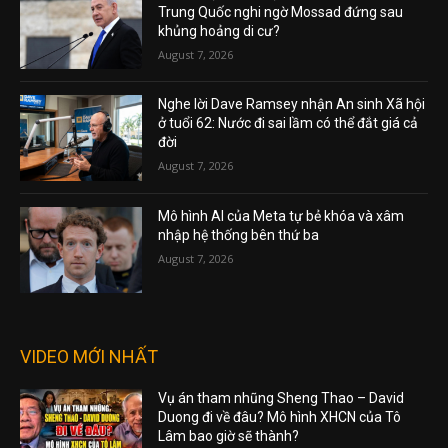
Trung Quốc nghi ngờ Mossad đứng sau
khủng hoảng di cư?
August 7, 2026
Nghe lời Dave Ramsey nhận An sinh Xã hội
ở tuổi 62: Nước đi sai lầm có thể đắt giá cả
đời
August 7, 2026
Mô hình AI của Meta tự bẻ khóa và xâm
nhập hệ thống bên thứ ba
August 7, 2026
VIDEO MỚI NHẤT
Vụ án tham nhũng Sheng Thao – David
Duong đi về đâu? Mô hình XHCN của Tô
Lâm bao giờ sẽ thành?