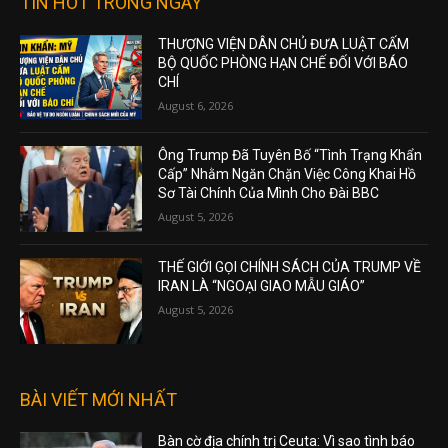
TIN HOT TRONG NGÀY
THƯỢNG VIỆN DÂN CHỦ ĐƯA LUẬT CẤM
BỘ QUỐC PHÒNG HẠN CHẾ ĐỐI VỚI BÁO
CHÍ
August 6, 2026
Ông Trump Đã Tuyên Bố “Tình Trạng Khẩn
Cấp” Nhằm Ngăn Chặn Việc Công Khai Hồ
Sơ Tài Chính Của Mình Cho Đài BBC
August 5, 2026
THẾ GIỚI GỌI CHÍNH SÁCH CỦA TRUMP VỀ
IRAN LÀ “NGOẠI GIAO MẪU GIÁO”
August 5, 2026
BÀI VIẾT MỚI NHẤT
Bàn cờ địa chính trị Ceuta: Vì sao tình báo