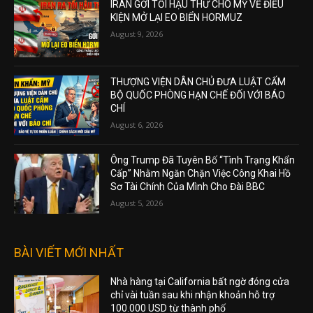
IRAN GỞI TỐI HẬU THƯ CHO MỸ VỀ ĐIỀU
KIỆN MỞ LẠI EO BIỂN HORMUZ
August 9, 2026
THƯỢNG VIỆN DÂN CHỦ ĐƯA LUẬT CẤM
BỘ QUỐC PHÒNG HẠN CHẾ ĐỐI VỚI BÁO
CHÍ
August 6, 2026
Ông Trump Đã Tuyên Bố “Tình Trạng Khẩn
Cấp” Nhằm Ngăn Chặn Việc Công Khai Hồ
Sơ Tài Chính Của Mình Cho Đài BBC
August 5, 2026
BÀI VIẾT MỚI NHẤT
Nhà hàng tại California bất ngờ đóng cửa
chỉ vài tuần sau khi nhận khoản hỗ trợ
100.000 USD từ thành phố