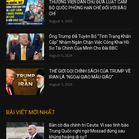
THƯỢNG VIỆN DÂN CHỦ ĐƯA LUẬT CẤM
BỘ QUỐC PHÒNG HẠN CHẾ ĐỐI VỚI BÁO
CHÍ
August 6, 2026
Ông Trump Đã Tuyên Bố “Tình Trạng Khẩn
Cấp” Nhằm Ngăn Chặn Việc Công Khai Hồ
Sơ Tài Chính Của Mình Cho Đài BBC
August 5, 2026
THẾ GIỚI GỌI CHÍNH SÁCH CỦA TRUMP VỀ
IRAN LÀ “NGOẠI GIAO MẪU GIÁO”
August 5, 2026
BÀI VIẾT MỚI NHẤT
Bàn cờ địa chính trị Ceuta: Vì sao tình báo
Trung Quốc nghi ngờ Mossad đứng sau
khủng hoảng di cư?