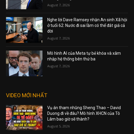
August 7, 2026
Nghe lời Dave Ramsey nhận An sinh Xã hội
ở tuổi 62: Nước đi sai lầm có thể đắt giá cả
đời
August 7, 2026
Mô hình AI của Meta tự bẻ khóa và xâm
nhập hệ thống bên thứ ba
August 7, 2026
VIDEO MỚI NHẤT
Vụ án tham nhũng Sheng Thao – David
Duong đi về đâu? Mô hình XHCN của Tô
Lâm bao giờ sẽ thành?
August 5, 2026