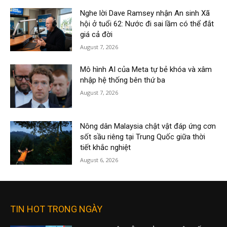
Nghe lời Dave Ramsey nhận An sinh Xã
hội ở tuổi 62: Nước đi sai lầm có thể đắt
giá cả đời
August 7, 2026
Mô hình AI của Meta tự bẻ khóa và xâm
nhập hệ thống bên thứ ba
August 7, 2026
Nông dân Malaysia chật vật đáp ứng cơn
sốt sầu riêng tại Trung Quốc giữa thời
tiết khắc nghiệt
August 6, 2026
TIN HOT TRONG NGÀY