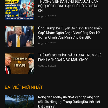
THƯỢNG VIỆN DÂN CHỦ ĐƯA LUẬT CẤM
BỘ QUỐC PHÒNG HẠN CHẾ ĐỐI VỚI BÁO
CHÍ
August 6, 2026
Ông Trump Đã Tuyên Bố “Tình Trạng Khẩn
Cấp” Nhằm Ngăn Chặn Việc Công Khai Hồ
Sơ Tài Chính Của Mình Cho Đài BBC
August 5, 2026
THẾ GIỚI GỌI CHÍNH SÁCH CỦA TRUMP VỀ
IRAN LÀ “NGOẠI GIAO MẪU GIÁO”
August 5, 2026
BÀI VIẾT MỚI NHẤT
Nông dân Malaysia chật vật đáp ứng cơn
sốt sầu riêng tại Trung Quốc giữa thời tiết
khắc nghiệt