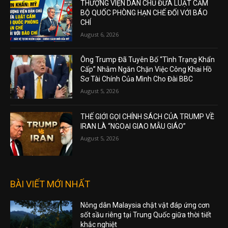
THƯỢNG VIỆN DÂN CHỦ ĐƯA LUẬT CẤM
BỘ QUỐC PHÒNG HẠN CHẾ ĐỐI VỚI BÁO
CHÍ
August 6, 2026
Ông Trump Đã Tuyên Bố “Tình Trạng Khẩn
Cấp” Nhằm Ngăn Chặn Việc Công Khai Hồ
Sơ Tài Chính Của Mình Cho Đài BBC
August 5, 2026
THẾ GIỚI GỌI CHÍNH SÁCH CỦA TRUMP VỀ
IRAN LÀ “NGOẠI GIAO MẪU GIÁO”
August 5, 2026
BÀI VIẾT MỚI NHẤT
Nông dân Malaysia chật vật đáp ứng cơn
sốt sầu riêng tại Trung Quốc giữa thời tiết
khắc nghiệt