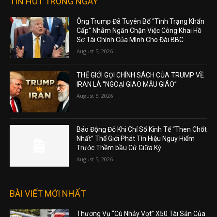
TIN HOT TRONG NGÀY
Ông Trump Đã Tuyên Bố “Tình Trạng Khẩn
Cấp” Nhằm Ngăn Chặn Việc Công Khai Hồ
Sơ Tài Chính Của Mình Cho Đài BBC
August 5, 2026
THẾ GIỚI GỌI CHÍNH SÁCH CỦA TRUMP VỀ
IRAN LÀ “NGOẠI GIAO MẪU GIÁO”
August 5, 2026
Báo Động Đỏ Khi Chỉ Số Kinh Tế “Then Chốt
Nhất” Thế Giới Phát Tín Hiệu Nguy Hiểm
Trước Thềm bầu Cử Giữa Kỳ
August 5, 2026
BÀI VIẾT MỚI NHẤT
Thương Vụ “Cú Nhảy Vọt” X50 Tài Sản Của